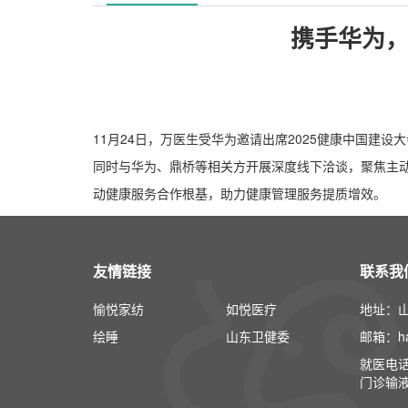
携手华为，
11月24日，万医生受华为邀请出席2025健康中国
同时与华为、鼎桥等相关方开展深度线下洽谈，聚焦主
动健康服务合作根基，助力健康管理服务提质增效。
友情链接
联系我
愉悦家纺
如悦医疗
地址：山
绘睡
山东卫健委
邮箱：han
就医电话：
门诊输液室